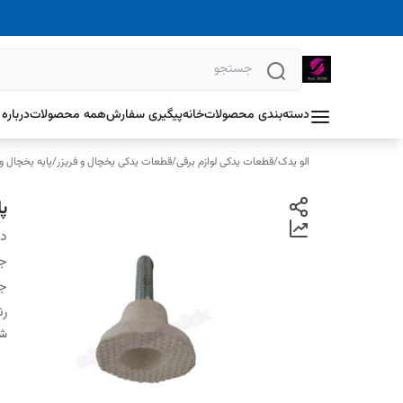
دسته‌بندی محصولات
خانه
پیگیری سفارش
همه محصولات
درباره 
الو یدک
/
قطعات یدکی لوازم برقی
/
قطعات یدکی یخچال و فریزر
/
پایه یخچال و 
پا
دس
جن
ج
ر
شن