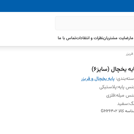
ما
رضایت مشتریان
نظرات و انتقادات
تماس با ما
فریزر
یه یخچال (سایز6)
ته‌بندی
:
پایه یخچال و فریزر
س پایه
:
پلاستیکی
نس میله
:
فلزی
نگ
:
سفید
اسه کالا
GH26402