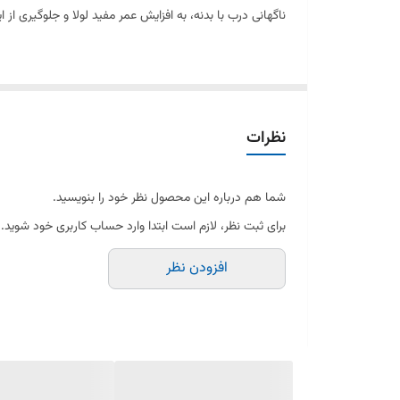
ناگهانی درب با بدنه، به افزایش عمر مفید لولا و جلوگیری از 
استاپر ارائه‌شده کاملاً مطابق با طراحی کارخانه‌ای یخچال‌
در صورت شکستگی یا فرسودگی استاپر، درب ممکن است به د
نظرات
✔️ مخصوص یخچال‌های برند پارس (سمت راست)
✔️ ساخت دقیق و هماهنگ با جای فابریک
شما هم درباره این محصول نظر خود را بنویسید.
✔️ مقاوم در برابر فشار و ضربه
برای ثبت نظر، لازم است ابتدا وارد حساب کاربری خود شوید.
✔️ نصب آسان و سریع
افزودن نظر
✔️ فروش به‌صورت تکی و عمده