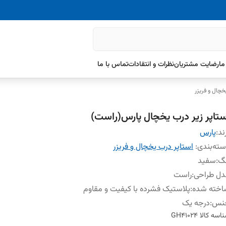
ما
رضایت مشتریان
نظرات و انتقادات
تماس با ما
خچال و فریزر
ستاپر زیر درب یخچال پارس(راست)
ند:
پارس
ته‌بندی
:
استاپر درب یخچال و فریزر
نگ
:
سفید
دل طراحی
:
راست
اخته شده
:
پلاستیک فشرده با کیفیت و مقاوم
نس
:
درجه یک
اسه کالا
GH41024