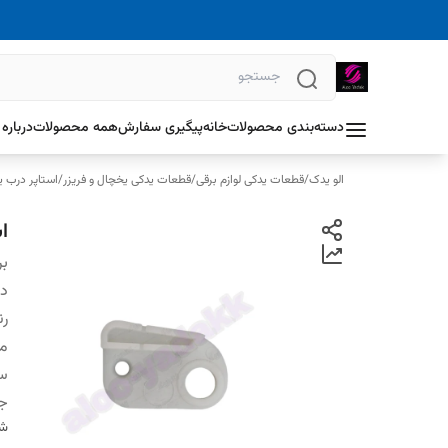
دسته‌بندی محصولات
خانه
پیگیری سفارش
همه محصولات
درباره 
الو یدک
/
قطعات یدکی لوازم برقی
/
قطعات یدکی یخچال و فریزر
/
استاپر درب ی
ا
بر
دس
ر
م
س
ج
شن