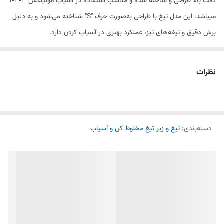
دقت بالا طراحی و ساخته شده و مناسب استفاده در آسیاب مولینکس ۳-۲-۱
میباشد. این مدل تیغ با طراحی به‌صورت حرف "S" شناخته می‌شود و به دلیل
برش دقیق و تیغه‌های تیز، عملکرد بهتری در آسیاب کردن دارد.
جنس این تیغ از فلز مقاوم و سخت‌کاری‌شده است که در برابر فشار و خوردگی
نظرات
مقاومت خوبی دارد. اگر به‌دنبال یک قطعه جایگزین برای تیغه فرسوده دستگاه
مولینکس خود هستید و دوام، دقت و کیفیت برایتان اهمیت دارد، تیغ اس
بهشرق انتخابی مناسب و مقرون‌به‌صرفه خواهد بود.
دسته‌بندی
:
تیغ و زیر تیغ مخلوط کن و آسیاب
ویژگی‌ها:
مدل اس (S) مخصوص آسیاب برقی مولینکس۳-۲-۱
تولید ایران، برند معتبر بهشرق