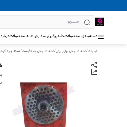
دسته‌بندی محصولات
خانه
پیگیری سفارش
همه محصولات
درباره 
الو یدک
/
قطعات یدکی لوازم برقی
/
قطعات یدکی چرخگوشت
/
شبکه چرخ گوش
شبکه 
بر
دس