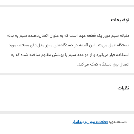
توضیحات
دنباله سیم موزر یک قطعه مهم است که به عنوان اتصال‌دهنده سیم به بدنه
دستگاه عمل می‌کند. این قطعه در دستگاه‌های موزر مدل‌های مختلف مورد
استفاده قرار می‌گیرد و از دو عدد سیم با پوشش مقاوم ساخته شده که به
اتصال برق دستگاه کمک می‌کند.
دنباله سیم‌ها معمولاً از جنس پلاستیک مقاوم و مواد ضد حرارت ساخته
شده‌اند تا در برابر فشار و داغ شدن بیش از حد مقاوم باشند. نصب این
نظرات
دنباله‌ها بسیار ساده است و با توجه به طراحی دقیق، اتصال سیم‌ها به
دستگاه موزر به‌راحتی انجام می‌شود.
این دنباله سیم‌ها معمولاً در صورت آسیب یا فرسودگی باید تعویض شوند تا از
دسته‌بندی
:
قطعات موزر و بندانداز
بروز مشکلاتی مانند قطع اتصال و خاموش شدن دستگاه جلوگیری شود.