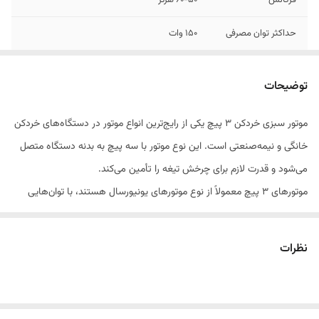
فرکانس
۶۰-۵۰ هرتز
حداکثر توان مصرفی
۱۵۰ وات
انواع
در ۲مدل ایرانی وخارجی
توضیحات
موتور سبزی خردکن ۳ پیچ یکی از رایج‌ترین انواع موتور در دستگاه‌های خردکن
خانگی و نیمه‌صنعتی است. این نوع موتور با سه پیچ به بدنه دستگاه متصل
می‌شود و قدرت لازم برای چرخش تیغه را تأمین می‌کند.
موتورهای ۳ پیچ معمولاً از نوع موتورهای یونیورسال هستند، با توان‌هایی
بین ۱۵۰ تا ۳۵۰ وات، بسته به مدل دستگاه. این موتورها دارای سیم‌پیچ‌های
مسی یا آلومینیومی، شفت خروجی استاندارد و پروانه خنک‌کننده هستند.
نظرات
در صورت نیم‌سوز شدن، صدای غیرطبیعی یا کاهش قدرت، تعویض موتور
ضروری است. هنگام خرید باید به ولتاژ، توان، نوع شفت و جهت چرخش موتور
دقت شود تا با دستگاه موردنظر هماهنگ باشد.