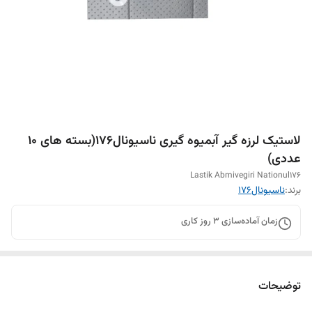
لاستیک لرزه گیر آبمیوه گیری ناسیونال۱۷۶(بسته های ۱۰
عددی)
Lastik Abmivegiri Nationul176
برند:
ناسیونال۱۷۶
زمان آماده‌سازی
3
روز کاری
توضیحات