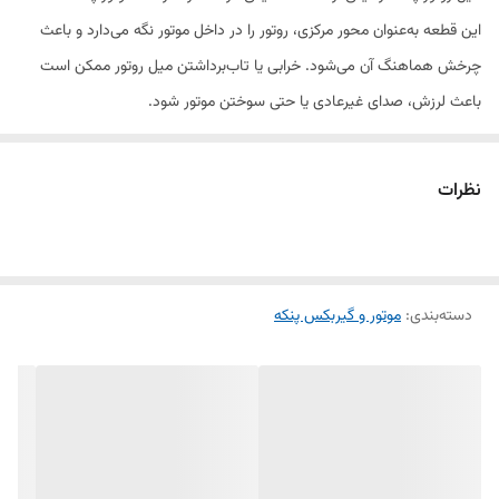
این قطعه به‌عنوان محور مرکزی، روتور را در داخل موتور نگه می‌دارد و باعث
چرخش هماهنگ آن می‌شود. خرابی یا تاب‌برداشتن میل روتور ممکن است
باعث لرزش، صدای غیرعادی یا حتی سوختن موتور شود.
میل روتوری که در فروشگاه الو یدک عرضه می‌شود، کاملاً مطابق با استاندارد
نظرات
پنکه‌های برند لرد طراحی شده، از آلیاژ مقاوم ساخته شده و با دقت تراش‌کاری
شده است تا طول عمر بالا و عملکرد روان موتور تضمین شود.
ویژگی‌ها:
دسته‌بندی
:
موتور و گیربکس پنکه
مناسب برای انواع مدل‌های پنکه لرد
ساخته‌شده از فلز مقاوم در برابر حرارت و فشار