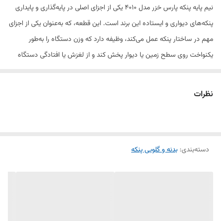
نیم پایه پنکه پارس خزر مدل 4010 یکی از اجزای اصلی در پایه‌گذاری و پایداری
پنکه‌های دیواری و ایستاده این برند است. این قطعه، که به‌عنوان یکی از اجزای
مهم در ساختار پنکه عمل می‌کند، وظیفه دارد که وزن دستگاه را به‌طور
یکنواخت روی سطح زمین یا دیوار پخش کند و از لغزش یا افتادگی دستگاه
جلوگیری نماید.
نظرات
ساخته شده از فلز مقاوم و مستحکم، نیم پایه پارس خزر مدل 4010 به‌راحتی
می‌تواند فشار ناشی از کارکرد طولانی‌مدت پنکه را تحمل کند. طراحی دقیق و
مناسب آن باعث می‌شود که پنکه در هر زاویه‌ای که تنظیم شود، همچنان
دسته‌بندی
:
بدنه و گلویی پنکه
ثابت بماند و به‌خوبی از لرزش و حرکت اضافی جلوگیری کند.
این نیم پایه کاملاً متناسب با مدل 4010 پنکه‌های پارس خزر است و نصب آن
بسیار ساده و بدون نیاز به تخصص انجام می‌شود. در صورت خرابی یا
فرسودگی این قطعه، تعویض آن با یک قطعه اصلی می‌تواند عملکرد پنکه را به