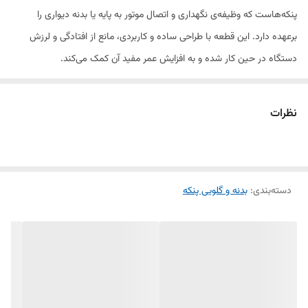
پنکه‌هاست که وظیفه‌ی نگهداری و اتصال موتور به پایه یا بدنه دیواری را
برعهده دارد. این قطعه با طراحی ساده و کاربردی، مانع از افتادگی و لرزش
دستگاه در حین کار شده و به افزایش عمر مفید آن کمک می‌کند.
گلویی برند لرد از پلاستیک مقاوم و مرغوب تولید شده و به‌خوبی فشار وزن
نظرات
موتور را تحمل می‌کند. نصب این گلویی بسیار آسان است و بدون نیاز به ابزار
خاص یا تغییر در پنکه، جایگزین قطعه معیوب قبلی می‌شود.
دسته‌بندی
:
بدنه و گلویی پنکه
در صورتی که پنکه شما هنگام کار لرزش دارد یا در ناحیه اتصال به دیوار
احساس لق بودن دارد، به‌احتمال زیاد گلویی آن آسیب دیده است و نیاز به
تعویض دارد. این محصول بهترین انتخاب برای پنکه‌های دیواری برند LORD
است.
ویژگی‌ها: