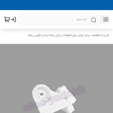
الو یدک
/
قطعات یدکی لوازم برقی
/
قطعات یدکی پنکه
/
بدنه و گلویی پنکه