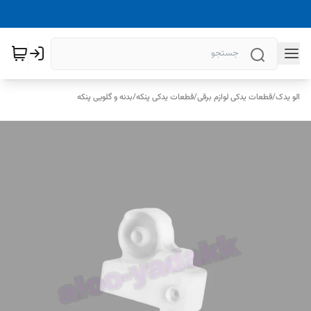
الو یدک
/
قطعات یدکی لوازم برقی
/
قطعات یدکی پنکه
/
بدنه و گلویی پنکه