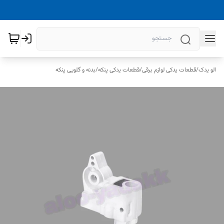
الو یدک
/
قطعات یدکی لوازم برقی
/
قطعات یدکی پنکه
/
بدنه و گلویی پنکه