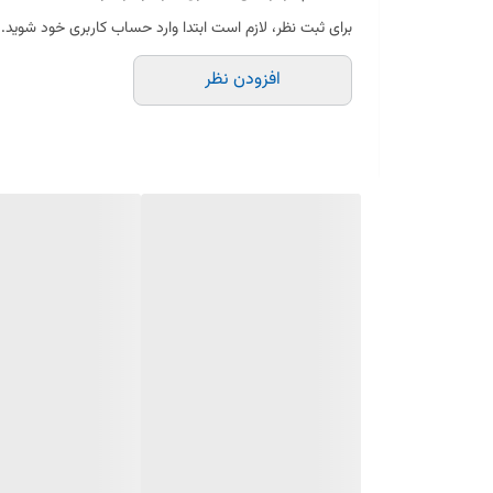
ویژگی‌های چرخ‌دنده دوبل همزن مولینکس:
برای ثبت نظر، لازم است ابتدا وارد حساب کاربری خود شوید.
افزودن نظر
مناسب انواع مدل‌های همزن مولینکس
طراحی دوطبقه برای انتقال دقیق نیرو
ساخته‌شده از مواد مقاوم در برابر فشار و گرما
نصب راحت بدون نیاز به ابزار خاص
عملکرد روان و بدون لرزش یا صدا
نکته: برای عملکرد بهتر همزن، بهتر است در زمان تعویض چر