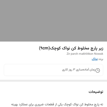
زیر پارچ مخلوط کن نواک کوچک(9cm)
Zir parch makhlitkon Nowak
برند:
نواک
زمان آماده‌سازی
3
روز کاری
توضیحات
ته پارچ مخلوط کن نواک کوچک یکی از قطعات ضروری برای عملکرد بهینه