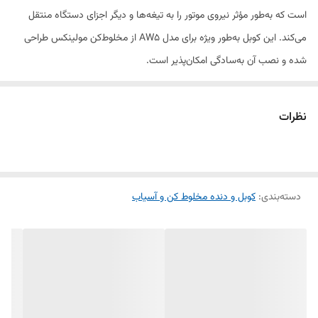
است که به‌طور مؤثر نیروی موتور را به تیغه‌ها و دیگر اجزای دستگاه منتقل
می‌کند. این کوبل به‌طور ویژه برای مدل AW5 از مخلوط‌کن مولینکس طراحی
شده و نصب آن به‌سادگی امکان‌پذیر است.
ساخته‌شده از مواد مقاوم و بادوام، این کوبل توانایی تحمل فشار و سایش
نظرات
ناشی از استفاده‌های مداوم را دارد و طول عمر دستگاه شما را افزایش
می‌دهد. با جایگزینی کوبل آسیب‌دیده یا فرسوده، دستگاه شما به سرعت به
عملکرد اولیه خود بازمی‌گردد و از بروز مشکلات احتمالی جلوگیری می‌شود.
دسته‌بندی
:
کوبل و دنده مخلوط کن و آسیاب
ویژگی‌های محصول:
✔ طراحی اورجینال و مقاوم برای عملکرد بهینه دستگاه
✔ سازگار با مدل مولینکس AW5
✔ ساخته‌شده از مواد باکیفیت برای دوام طولانی