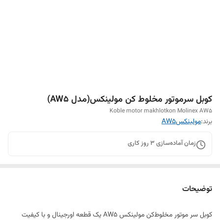
کوبل سرموتور مخلوط کن مولینکس(مدل AW5)
Koble motor makhlotkon Molinex AW5
برند:
مولینکسAW5
زمان آماده‌سازی
3
روز کاری
توضیحات
کوبل سر موتور مخلوط‌کن مولینکس AW5 یک قطعه اورجینال و با کیفیت