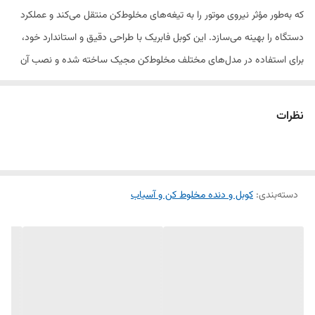
که به‌طور مؤثر نیروی موتور را به تیغه‌های مخلوط‌کن منتقل می‌کند و عملکرد
دستگاه را بهینه می‌سازد. این کوبل فابریک با طراحی دقیق و استاندارد خود،
برای استفاده در مدل‌های مختلف مخلوط‌کن مجیک ساخته شده و نصب آن
بسیار ساده و سریع است.
ساخته‌شده از مواد مقاوم و بادوام، کوبل مجیک فابریک توانایی تحمل
نظرات
فشارهای ناشی از استفاده مکرر را دارد و طول عمر دستگاه شما را افزایش
می‌دهد. با جایگزینی قطعه آسیب‌دیده یا فرسوده، دستگاه شما به سرعت به
عملکرد اولیه خود بازمی‌گردد و از مشکلات احتمالی در آینده جلوگیری می‌شود.
دسته‌بندی
:
ویژگی‌های محصول:
کوبل و دنده مخلوط کن و آسیاب
✔ طراحی فابریک و اورجینال برای عملکرد بهینه
✔ ساخته‌شده از مواد مقاوم و با کیفیت
✔ نصب آسان و سریع بدون نیاز به ابزار خاص
✔ مناسب برای مدل‌های مختلف مخلوط‌کن مجیک