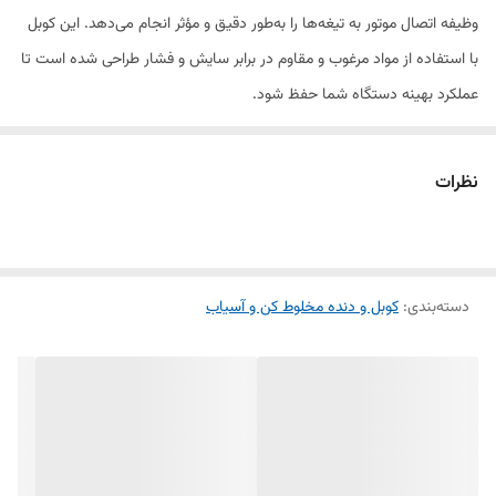
وظیفه اتصال موتور به تیغه‌ها را به‌طور دقیق و مؤثر انجام می‌دهد. این کوبل
با استفاده از مواد مرغوب و مقاوم در برابر سایش و فشار طراحی شده است تا
عملکرد بهینه دستگاه شما حفظ شود.
کوبل مولینکس D56 به‌ویژه برای مدل‌های این برند طراحی شده و نصب آن
نظرات
بسیار ساده است. این قطعه باعث افزایش کارایی و بهبود عملکرد مخلوط‌کن
می‌شود، به‌طوری‌که قادر است نیروی موتور را به بهترین شکل ممکن به
تیغه‌ها منتقل کند.
دسته‌بندی
:
کوبل و دنده مخلوط کن و آسیاب
ویژگی‌های محصول:
✔ قطعه اصلی مولینکس برای عملکرد بهینه دستگاه
✔ مقاوم در برابر فشار و سایش برای طول عمر بیشتر
✔ نصب ساده و سازگار با مدل‌های مختلف مولینکس D56