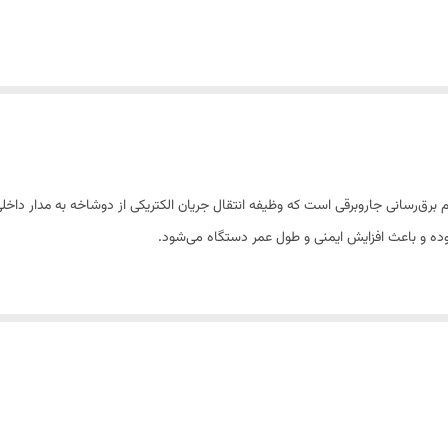
‌رسانی جاروبرقی است که وظیفه انتقال جریان الکتریکی از دوشاخه به مدار داخلی د
وده و باعث افزایش ایمنی و طول عمر دستگاه می‌شود.
دوام طولانی، از افت ولتاژ و قطعی جریان جلوگیری کرده و عملکرد موتور جاروبرقی را 
 سازگار می‌باشد.