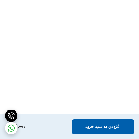
باشد که در این صورت باید تعویض شود.
شکستگی یا ترک خوردگی چرخ → در صورت آسیب‌دیدگی شدید، چرخ را با یک
مدل استاندارد و سازگار با جاروبرقی هیتاچی جایگزین کنید.
196,000
افزودن به سبد خرید