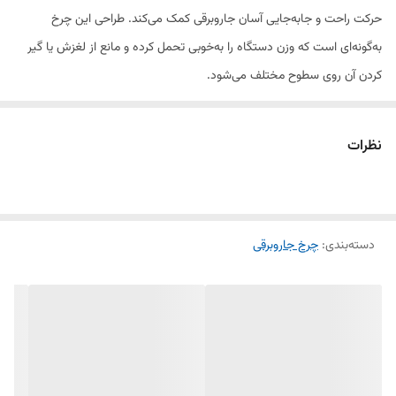
حرکت راحت و جابه‌جایی آسان جاروبرقی کمک می‌کند. طراحی این چرخ
به‌گونه‌ای است که وزن دستگاه را به‌خوبی تحمل کرده و مانع از لغزش یا گیر
کردن آن روی سطوح مختلف می‌شود.
شکل ظاهری چرخ جاروبرقی هیتاچی
نظرات
ابعاد متوسط تا بزرگ → چرخ‌های هیتاچی معمولاً کمی بزرگ‌تر از چرخ‌های
مدل‌های دیگر هستند که باعث افزایش ثبات و کاهش فشار روی بدنه
دسته‌بندی
:
جاروبرقی می‌شود.
چرخ جاروبرقی
طراحی ساده اما مقاوم → این چرخ‌ها معمولاً دایره‌ای با لبه‌های صاف یا کمی
خمیده هستند که به حرکت نرم‌تر کمک می‌کند.
جنس بدنه محکم → ساخته‌شده از پلاستیک فشرده بادوام که در برابر ضربه،