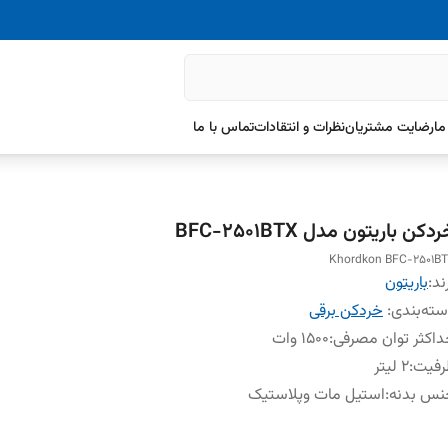
ما
رضایت مشتریان
نظرات و انتقادات
تماس با ما
دکن باریتون مدل BFC-2501BTX
Khordkon BFC-2501B
ند:
باریتون
ته‌بندی
:
خردکن برقی
اکثر توان مصرفی
:
۱۵۰۰ وات
رفیت
:
۲ لیتر
نس بدنه
:
استیل مات وپلاستیک