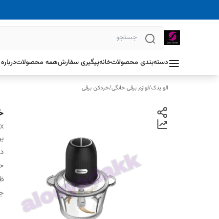
دسته‌بندی محصولات
خانه
پیگیری سفارش
همه محصولات
درباره 
الو یدک
/
لوازم برقی خانگی
/
خردکن برقی
خر
TX
بر
دس
حد
ظ
ج