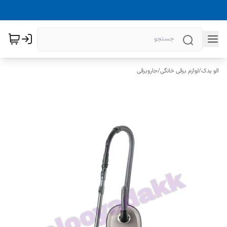
الو یدک
/
لوازم برقی خانگی
/
جاروبرقی