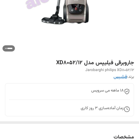
جاروبرقی فیلیپس مدل XD8052/12
Jarobarghi philips XD8052/12
برند:
فیلیپس
۱۸ ماهه می سرویس
زمان آماده‌سازی
3
روز کاری
مشخصات