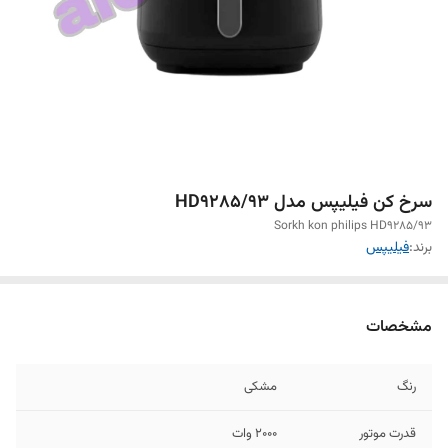
سرخ کن فیلیپس مدل HD9285/93
Sorkh kon philips HD9285/93
برند:
فیلیپس
مشخصات
رنگ
مشکی
قدرت موتور
2000 وات