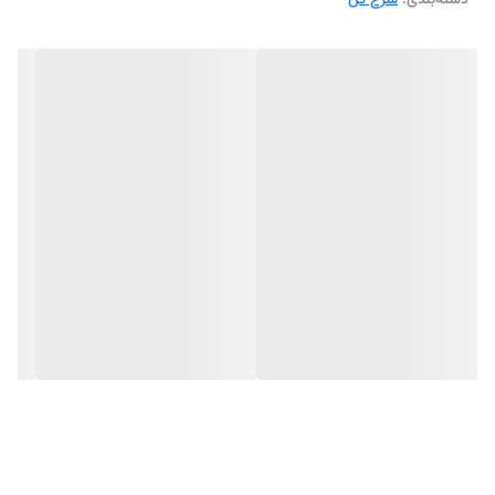
دسته‌بندی
:
سرخ کن
تنظیم دمای قابل کنترل از 40 تا 200 درجه سانتی‌گراد
تایمر 60 دقیقه‌ای با سیستم خاموشی خودکار
8 برنامه پخت پیش‌فرض شامل گریل، پخت کیک و گرم نگه‌داشتن
امکان اتصال به اپلیکیشن فیلیپس برای دسترسی به صدها دستور پخت
جنس بدنه پلاستیک مقاوم و بدون BPA
کاسه داخلی با روکش نچسب و ضد خش
پایه ضد لغزش برای ایمنی بیشتر