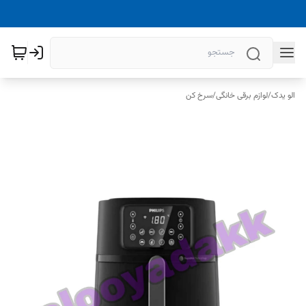
الو یدک
/
لوازم برقی خانگی
/
سرخ کن