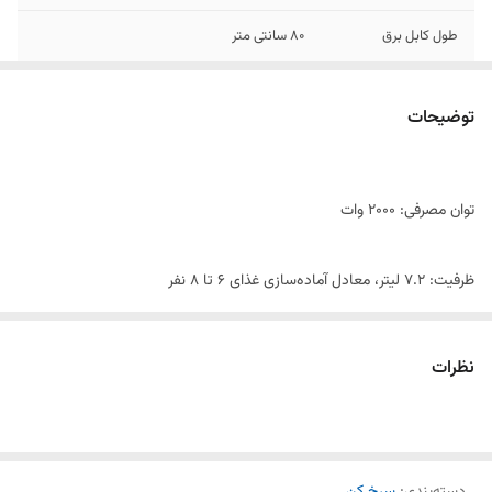
طول کابل برق
۸۰ سانتی متر
جنس بدنه
پلاستیک
توضیحات
توان مصرفی: 2000 وات
ظرفیت: 7.2 لیتر، معادل آماده‌سازی غذای 6 تا 8 نفر
ویژگی‌ها:
نظرات
دارای سیستم گردش هوای گرم برای کاهش 90% روغن