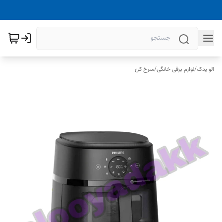
الو یدک
/
لوازم برقی خانگی
/
سرخ کن