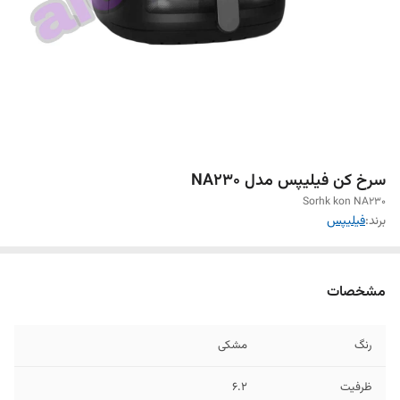
سرخ کن فیلیپس مدل NA230
Sorhk kon NA230
برند:
فیلیپس
مشخصات
رنگ
مشکی
ظرفیت
۶.۲