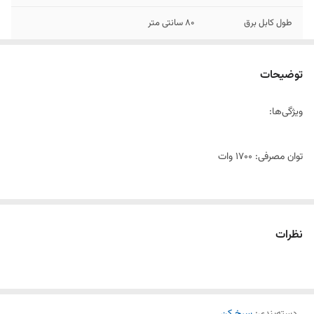
طول کابل برق
۸۰ سانتی متر
حداکثر توان مصرفی
۱۷۰۰ وات
توضیحات
ویژگی‌ها:
توان مصرفی: 1700 وات
ظرفیت: 6.2 لیتر
نظرات
تکنولوژی Airfryer: پخت بدون روغن با هوای داغ
تنظیمات دما: دما قابل تنظیم