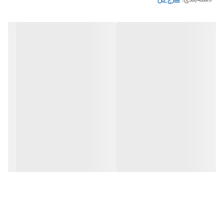
دسته‌بندی
:
سرخ کن
قطعات قابل شستشو در ماشین ظرف‌شویی: بله
توضیحات:
سرخ‌کن فیلیپس مدل NA230 با حداکثر توان1700 وات و ظرفیت 6.2،
دستگاهی عالی برای سرخ کردن انواع غذاها بدون روغن است. این دستگاه با
استفاده از گردش هوای داغ، غذاهایی ترد و سالم را بدون نیاز به روغن آماده
می‌کند و به شما این امکان را می‌دهد که از غذاهای سرخ‌شده سالم‌تر لذت
ببرید.