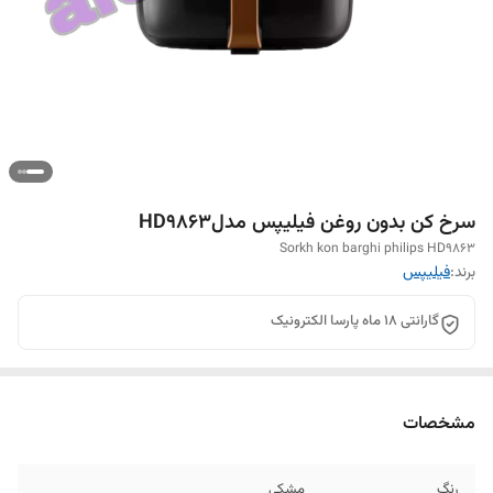
سرخ کن بدون روغن فیلیپس مدلHD9863
Sorkh kon barghi philips HD9863
برند:
فیلیپس
گارانتی ۱۸ ماه پارسا الکترونیک
مشخصات
رنگ
مشکی