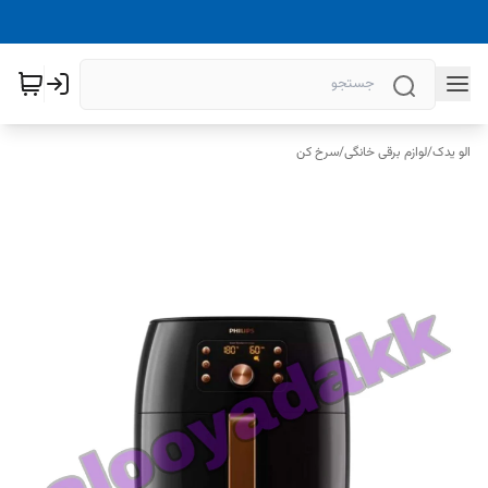
الو یدک
/
لوازم برقی خانگی
/
سرخ کن