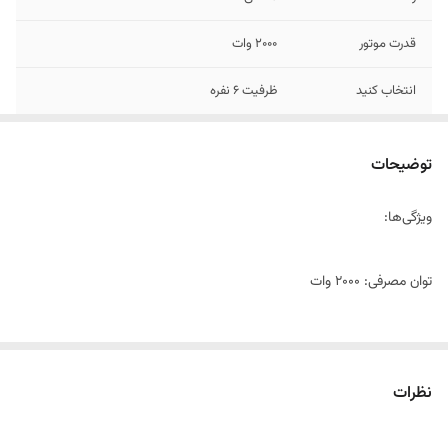
قدرت موتور
۲۰۰۰ وات
انتخاب کنید
ظرفیت ۶ نفره
توضیحات
ویژگی‌ها:
توان مصرفی: 2000 وات
ظرفیت: 1.4 کیلوگرم (مناسب برای ۶ نفر)
نظرات
تکنولوژی Airfryer: برای پخت غذاها بدون روغن با گردش هوای داغ