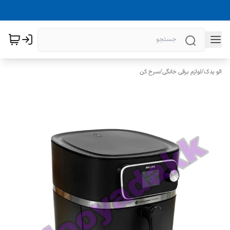
الو یدک
/
لوازم برقی خانگی
/
سرخ کن