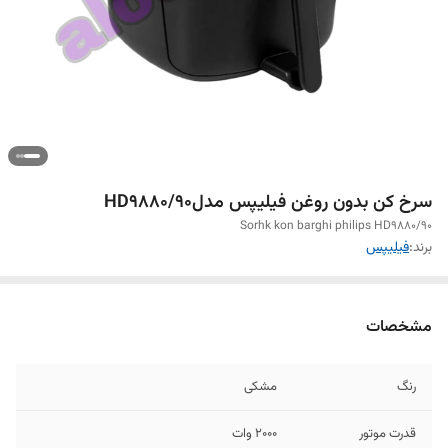
سرخ کن بدون روغن فیلیپس مدلHD9880/90
Sorhk kon barghi philips HD9880/90
برند:
فیلیپس
مشخصات
رنگ
مشکی
قدرت موتور
۲۰۰۰ وات