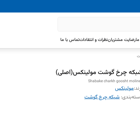
ما
رضایت مشتریان
نظرات و انتقادات
تماس با ما
ت
بکه چرخ گوشت مولینکس(اصلی)
Shabake charkh goosht molin
ند:
مولینکس
ته‌بندی
:
شبکه چرخ گوشت