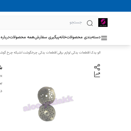
دسته‌بندی محصولات
خانه
پیگیری سفارش
همه محصولات
درباره 
الو یدک
/
قطعات یدکی لوازم برقی
/
قطعات یدکی چرخگوشت
/
شبکه چرخ گوش
ش
ex
بر
دس