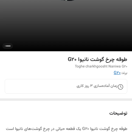
طوقه چرخ گوشت نانیوا G20
Toghe charkhgoosht Naniwa G20
برند:
G20
زمان آماده‌سازی
3
روز کاری
توضیحات
طوقه چرخ گوشت نانیوا G20 یک قطعه حیاتی در چرخ گوشت‌های نانیوا است