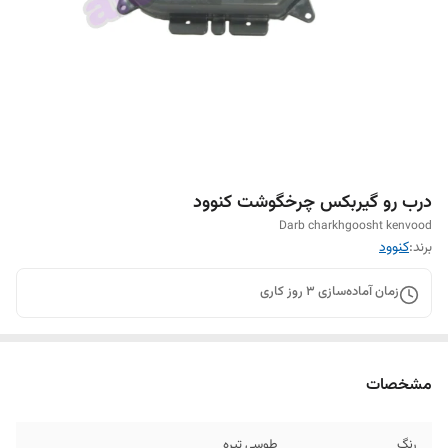
درب رو گیربکس چرخگوشت کنوود
Darb charkhgoosht kenvood
برند:
کنوود
زمان آماده‌سازی
3
روز کاری
مشخصات
رنگ
طوسی تیره