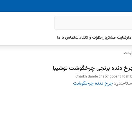
ما
رضایت مشتریان
نظرات و انتقادات
تماس با ما
گوشت
رخ دنده برنجی چرخگوشت توشیبا
Charkh dande chatkhgoosht Toshi
ته‌بندی
:
چرخ دنده چرخگوشت