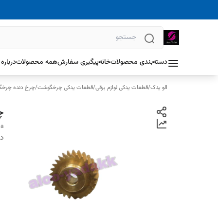
دسته‌بندی محصولات
خانه
پیگیری سفارش
همه محصولات
درباره 
الو یدک
/
قطعات یدکی لوازم برقی
/
قطعات یدکی چرخگوشت
/
چرخ دنده چرخ
چ
ba
دس