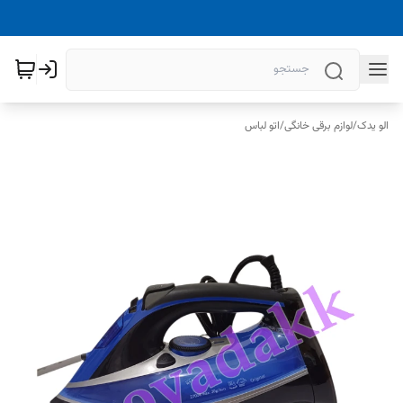
الو یدک
/
لوازم برقی خانگی
/
اتو لباس