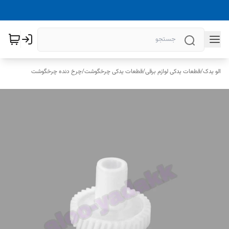
الو یدک
/
قطعات یدکی لوازم برقی
/
قطعات یدکی چرخگوشت
/
چرخ دنده چرخگوشت