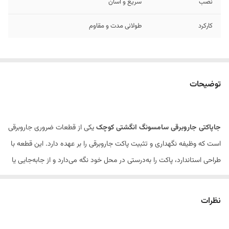
نصب
سریع و آسان
کارکرد
طولانی مدت و مقاوم
توضیحات
جاپاکتی جاروبرقی سامسونگ انگشتی کوچک
یکی از قطعات ضروری جاروبرقی
است که وظیفه نگهداری و تثبیت پاکت جاروبرقی را بر عهده دارد. این قطعه با
طراحی استاندارد، پاکت را به‌درستی در محل خود نگه می‌دارد و از جابه‌جایی یا
نشت گردوغبار در هنگام استفاده جلوگیری می‌کند.
این جاپاکتی از پلاستیک مقاوم و باکیفیت ساخته شده و در برابر فشار، ضربه و
نظرات
استفاده مداوم دوام بالایی دارد. طراحی
انگشتی کوچک
آن باعث نصب آسان و
قرارگیری دقیق در محفظه جاروبرقی شده و به حفظ قدرت مکش و عملکرد