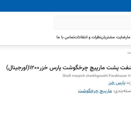
ما
رضایت مشتریان
نظرات و انتقادات
تماس با ما
شت
ت پشت مارپیچ چرخگوشت پارس خزر۱۲۰۰(اورجینال)
Shaft marpich charkhgoosht Parskhazar 12
ند:
پارس خزر
ته‌بندی
:
مارپیچ چرخگوشت