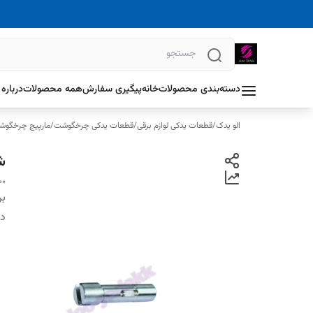
دسته‌بندی محصولات
خانه
پیگیری سفارش
همه محصولات
درباره 
الو یدک
/
قطعات یدکی لوازم برقی
/
قطعات یدکی چرخگوشت
/
مارپیچ چرخگو
شف
00
بر
دس