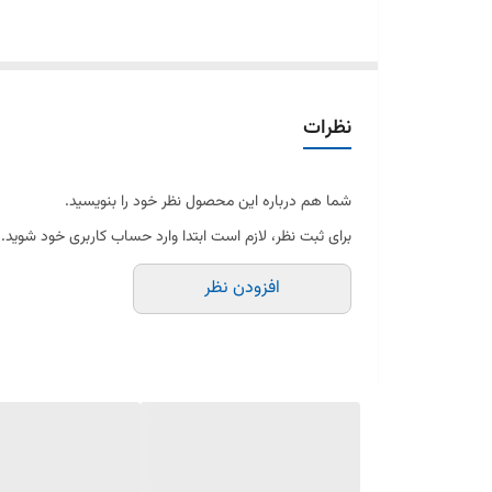
مشخصات شفت پشت مارپیچ چرخ گوشت پارس خزر:
جنس: فلز مقاوم و ضدزنگ (معمولاً استیل یا آلیاژهای مست
نظرات
ابعاد: متناسب با چرخ گوشت‌های پارس خزر
شما هم درباره این محصول نظر خود را بنویسید.
برای ثبت نظر، لازم است ابتدا وارد حساب کاربری خود شوید.
کاربرد: انتقال قدرت از موتور به تیغه و مارپیچ
افزودن نظر
ویژگی‌ها: مقاوم در برابر سایش، ضربه و فشار کاری بالا
سازگاری: مناسب برای مدل‌های مختلف چرخ گوشت پارس خ