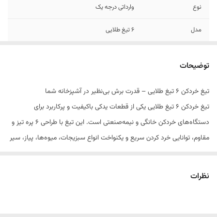
نوع
وارداتی درجه یک
مدل
۶ تیغ طلایی
توضیحات
تیغ خردکن ۶ تیغ طلایی – قدرت برش بی‌نظیر در آشپزخانه شما
تیغ خردکن ۶ تیغ طلایی یکی از قطعات یدکی باکیفیت و پرکاربرد برای
دستگاه‌های خردکن خانگی و نیمه‌صنعتی است. این تیغ با طراحی ۶ پره تیز و
مقاوم، توانایی خرد کردن سریع و یکنواخت انواع سبزیجات، میوه‌ها، پیاز، سیر
و مواد غذایی نرم را دارد. جنس تیغ از فولاد ضدزنگ درجه یک ساخته شده که
در برابر زنگ‌زدگی، خوردگی و تغییر شکل مقاومت بالایی دارد.
نظرات
نصب و تعویض این تیغ بسیار ساده است و بدون نیاز به ابزار خاص انجام
می‌شود. این محصول با اکثر مدل‌های رایج خردکن سازگار است و کیفیت برش
آن باعث می‌شود مواد غذایی شما به‌صورت یکنواخت و بدون له‌شدگی خرد