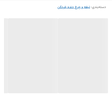
دسته‌بندی
:
تیغه و چرخ دنده خردکن
شوند. طول عمر بالا و قیمت مناسب، این تیغ را به انتخابی ایده‌آل برای
آشپزخانه‌های خانگی و رستوران‌ها تبدیل کرده است.
✅ فولاد ضدزنگ مقاوم | ✅ برش یکنواخت و سریع | ✅ نصب آسان | ✅
سازگار با مدل‌های رایج