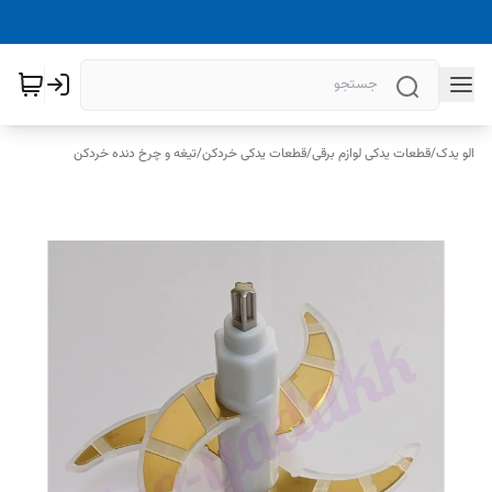
الو یدک
/
قطعات یدکی لوازم برقی
/
قطعات یدکی خردکن
/
تیغه و چرخ دنده خردکن