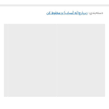
حجم مناسب و طراحی ارگونومیک آن، استفاده روزمره را آسان و لذت‌بخش
دسته‌بندی
:
زیرپارچ(ته آسیاب) و مخلوط کن
می‌سازد. این محصول با قیمت اقتصادی و کیفیت ساخت بالا، بهترین گزینه
برای تعویض ته پارچ‌های فرسوده مخلوط‌کن شماست.
✅ سازگار با مدل ۸۵۰ گاسونیک | ✅ پلاستیک فشرده مقاوم | ✅ درب
قفل‌شونده ایمن | ✅ قیمت اقتصادی