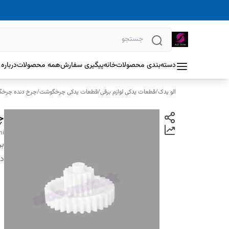
دسته‌بندی محصولات
خانه
پیگیری سفارش
همه محصولات
درباره 
الو یدک
/
قطعات یدکی لوازم برقی
/
قطعات یدکی چرخگوشت
/
چرخ دنده چرخ
چ
mi
بر
دس