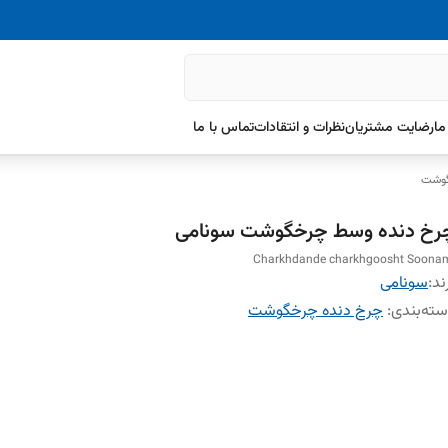
ما
رضایت مشتریان
نظرات و انتقادات
تماس با ما
گوشت
رخ دنده وسط چرخگوشت سونامی
Charkhdande charkhgoosht Soona
ند:
سونامی
ته‌بندی
:
چرخ دنده چرخگوشت