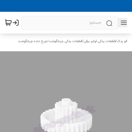
الو یدک
/
قطعات یدکی لوازم برقی
/
قطعات یدکی چرخگوشت
/
چرخ دنده چرخگوشت