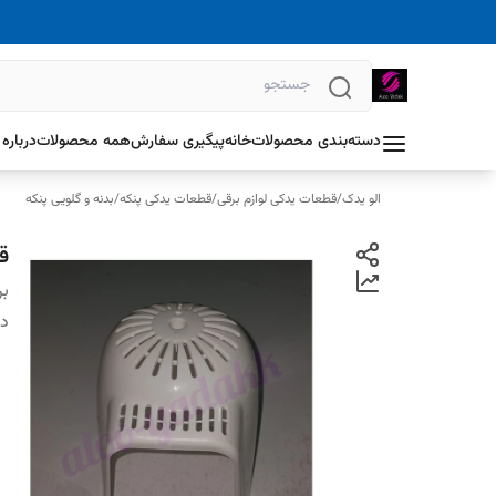
دسته‌بندی محصولات
خانه
پیگیری سفارش
همه محصولات
درباره 
الو یدک
/
قطعات یدکی لوازم برقی
/
قطعات یدکی پنکه
/
بدنه و گلویی پنکه
ق
بر
دس