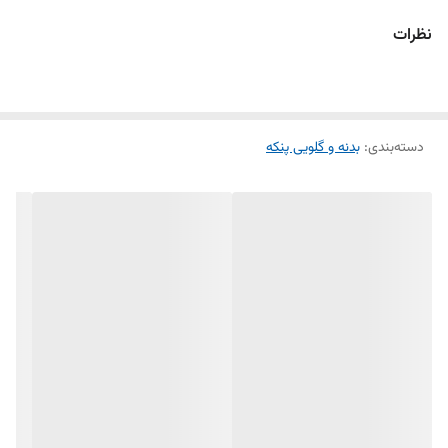
سازگار با پنکه‌های پارس خزر مدل ۴۰۶
نظرات
جنس پلاستیک فشرده مقاوم و بادوام
نصب آسان و سریع
محافظت از موتور و قطعات داخلی
دسته‌بندی
:
بدنه و گلویی پنکه