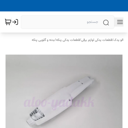
الو یدک
/
قطعات یدکی لوازم برقی
/
قطعات یدکی پنکه
/
بدنه و گلویی پنکه