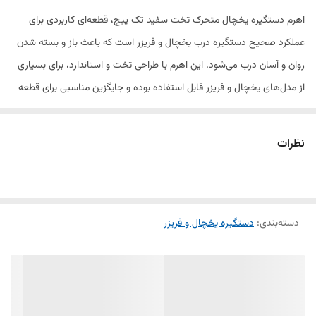
اهرم دستگیره یخچال متحرک تخت سفید تک پیچ، قطعه‌ای کاربردی برای
عملکرد صحیح دستگیره درب یخچال و فریزر است که باعث باز و بسته شدن
روان و آسان درب می‌شود. این اهرم با طراحی تخت و استاندارد، برای بسیاری
از مدل‌های یخچال و فریزر قابل استفاده بوده و جایگزین مناسبی برای قطعه
شکسته یا فرسوده محسوب می‌شود.
این محصول از پلاستیک مقاوم و باکیفیت تولید شده و در برابر فشار و
نظرات
استفاده مداوم دوام بالایی دارد. مدل تک پیچ بوده و نصب آن سریع و آسان
انجام می‌شود. رنگ سفید این اهرم به‌خوبی با انواع دستگیره‌های یخچال
هماهنگ شده و ظاهر مرتب و تمیزی به دستگیره می‌دهد.
دسته‌بندی
:
دستگیره یخچال و فریزر
این اهرم دستگیره به‌صورت تکی عرضه شده و مناسب تعمیرکاران لوازم خانگی
و مصرف‌کنندگان است. کیفیت مناسب، نصب آسان و طول عمر بالا از مزایای
این قطعه کاربردی به‌شمار می‌رود.
ویژگی‌ها:
اهرم متحرک دستگیره یخچال و فریزر