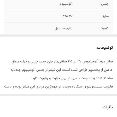
جنس
آلومینیوم
سایز
۳۰×۳۵
‌کیفیت
بالای محصول
نصب
سریع و آسان
توضیحات
قابل
تعویض
فیلتر هود آلومینیومی ۳۰ در ۳۵ سانتی‌متر برای جذب چربی و ذرات معلق
حاصل از پخت‌وپز طراحی شده است. این فیلتر از جنس آلومینیوم چندلایه
ساخته شده و مقاومت بالایی در برابر حرارت و رطوبت دارد.
قابلیت شست‌وشو و استفاده مجدد، از مهم‌ترین مزایای این فیلتر بوده و باعث
افزایش طول عمر هود و بهبود عملکرد مکش می‌شود. مناسب انواع هودهای
آشپزخانه با ابعاد استاندارد بوده و گزینه‌ای کاربردی برای مصرف‌کنندگان خانگی
نظرات
و تعمیرکاران است.