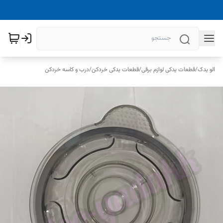
الو یدک
/
قطعات یدکی لوازم برقی
/
قطعات یدکی خردکن
/
درب و کاسه خردکن