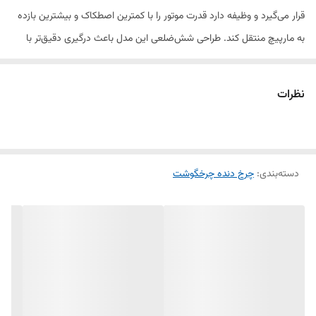
قرار می‌گیرد و وظیفه دارد قدرت موتور را با کمترین اصطکاک و بیشترین بازده
به مارپیچ منتقل کند. طراحی شش‌ضلعی این مدل باعث درگیری دقیق‌تر با
شفت مارپیچ شده و از لقی و خوردگی زودهنگام جلوگیری می‌کند.
نظرات
این چرخ‌دنده مخصوص چرخ‌گوشت‌های ژانت با اتصال شش‌ضلعی تولید شده
و از پلاستیک فشرده و مقاوم ساخته شده تا در برابر فشار کار، حرارت و
استفاده طولانی‌مدت دوام بالایی داشته باشد.
دسته‌بندی
:
چرخ دنده چرخگوشت
اگر هنگام کار با دستگاه متوجه صداهای غیرعادی، لرزش، گیرکردن گوشت یا
افت قدرت چرخ‌کردن شدید، احتمالاً چرخ‌دنده پشت مارپیچ دچار آسیب شده و
نیاز به تعویض دارد. با نصب این قطعه، عملکرد دستگاه به حالت اولیه و روان
بازمی‌گردد.
این محصول برای تعمیرکاران و فروشگاه‌های قطعات یدکی نیز یکی از قطعات