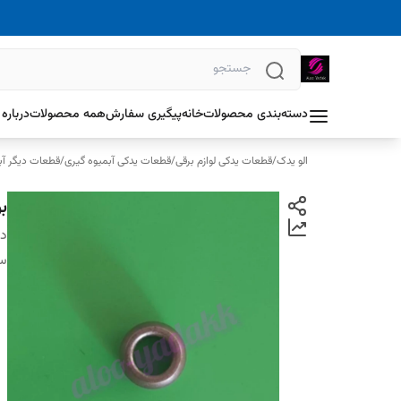
دسته‌بندی محصولات
خانه
پیگیری سفارش
همه محصولات
درباره 
الو یدک
/
قطعات یدکی لوازم برقی
/
قطعات یدکی آبمیوه گیری
/
قطعات دیگر آب
بو
دس
سا