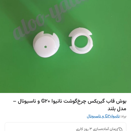
بوش قاب گیربکس چرخ‌گوشت نانیوا G20 و ناسیونال –
مدل بلند
برند:
نانیواG20 و ناسیونال
زمان آماده‌سازی
3
روز کاری