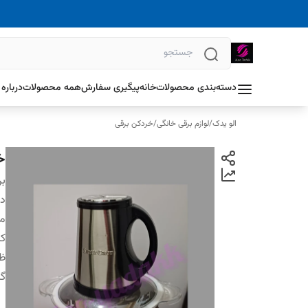
دسته‌بندی محصولات
خانه
پیگیری سفارش
همه محصولات
درباره 
الو یدک
/
لوازم برقی خانگی
/
خردکن برقی
خرد
بر
دس
م
ک
ظ
گا