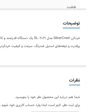
ظرفیت
گارانتی
توضیحات
خردکن SilverCrest مدل L-2021
پرقدرت و تیغه‌های استیل ضدزنگ، سرعت و کیفیت خردکردن را 
کاسه‌ی شیشه‌ای مقاوم با ظرفیت مناسب، امکان مشاهده رون
جزو پرفروش‌ترین خردکن‌های SilverCrest باشد.
نظرات
خردکن SL-2021 دارای سیستم ایمنی هوشمند است
قطعات به‌راحتی انجام می‌شود و امکان استفاده روزانه بدون د
شما هم درباره این محصول نظر خود را بنویسید.
برای ثبت نظر، لازم است ابتدا وارد حساب کاربری خود شوید.