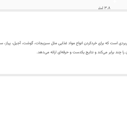
۳.۸ لیتر
یک سال
S یک دستگاه قدرتمند و کاربردی است که برای خردکردن انواع مواد غذایی مثل سبزیجات، گوشت، آجی
چند برابر می‌کند و نتایج یکدست و حرفه‌ای ارائه می‌دهد.
د خردشدن را فراهم می‌کند و در برابر ضربه و بو گرفتن مقاوم است. طراحی جمع‌و
 که تا زمانی که ظرف و سری تیغه به‌درستی جا نگیرد، دستگاه روشن نمی‌شود. این ویژگی،
ردسر را فراهم می‌کند.