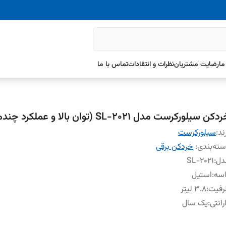
ما
رضایت مشتریان
نظرات و انتقادات
تماس با ما
کن سیلورکرست مدل SL-2021 (توان بالا و عملکرد چندمنظوره)
ند:
سیلورکرست
ته‌بندی
:
خردکن برقی
دل
:
SL-2021
اسه
:
استیل
رفیت
:
۳.۸ لیتر
رانتی
:
یک سال