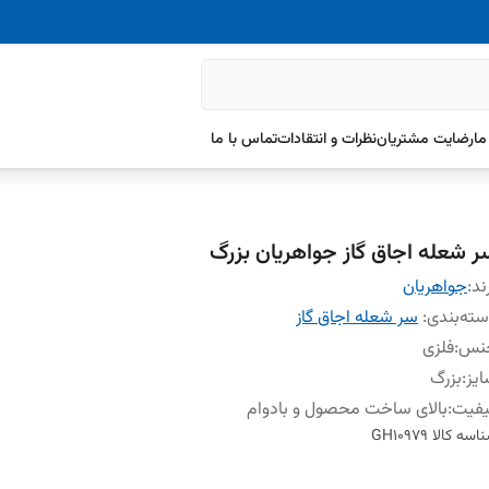
ما
رضایت مشتریان
نظرات و انتقادات
تماس با ما
ر شعله اجاق گاز جواهریان بزرگ
ند:
جواهریان
ته‌بندی
:
سر شعله اجاق گاز
نس
:
فلزی
یز
:
بزرگ
یفیت
:
بالای ساخت محصول و بادوام
اسه کالا
GH10979