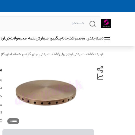
دسته‌بندی محصولات
خانه
پیگیری سفارش
همه محصولات
درباره 
الو یدک
/
قطعات یدکی لوازم برقی
/
قطعات یدکی اجاق گاز
/
سر شعله اجاق گاز
س
بر
دس
ج
سا
ک
شن