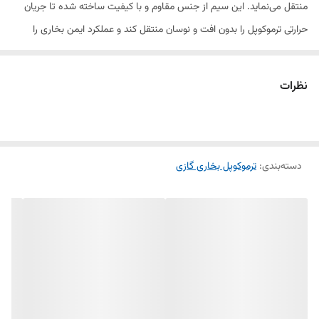
منتقل می‌نماید. این سیم از جنس مقاوم و با کیفیت ساخته شده تا جریان
حرارتی ترموکوپل را بدون افت و نوسان منتقل کند و عملکرد ایمن بخاری را
تضمین نماید.
نظرات
اگر سیم ترموکوپل آسیب دیده، سوخته یا قطع شده باشد، ترموکوپل قادر به
قطع گاز هنگام خاموشی شعله نخواهد بود و خطرات نشت گاز یا عملکرد
نامنظم بخاری افزایش می‌یابد. سیم ترموکوپل پلار 33 با طول و کانکتورهای
دسته‌بندی
:
ترموکوپل بخاری گازی
استاندارد، نصب آسان و سازگاری کامل با بخاری‌های پلار را دارد.
ویژگی‌ها:
مناسب بخاری پلار 33
انتقال دقیق سیگنال ترموکوپل