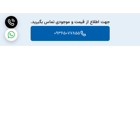
جهت اطلاع از قیمت و موجودی تماس بگیرید.
09365077855
برگشت به بالا