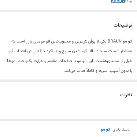
برند:
BRAUN
توضیحات
اتو مو BRAUN یکی از پرفروش‌ترین و محبوب‌ترین اتو موهای بازار است که
به‌خاطر کیفیت ساخت بالا، گرم شدن سریع و عملکرد حرفه‌ای‌اش انتخاب اول
خیلی از مشتری‌هاست. این اتو مو با صفحات مقاوم و حرارت یکنواخت، موها
را بدون آسیب، سریع و کاملاً صاف می‌کند.
طراحی سبک و ارگونومیک این مدل باعث می‌شود هنگام استفاده دست
نظرات
خسته نشود و برای سالن‌ها و استفاده خانگی کاملاً مناسب است. حرارت قابل
تنظیم دستگاه به شما این امکان را می‌دهد که براساس جنس مو (نازک،
معمولی یا ضخیم) بهترین دما را انتخاب کنید تا موهایت آسیب نبیند.
دسته‌بندی
:
اتو مو