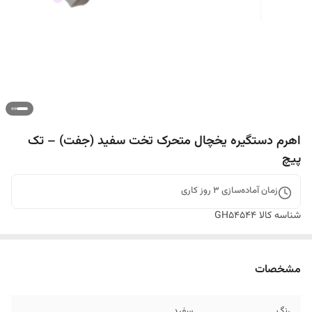
اهرم دستگیره یخچال متحرک تخت سفید (جفت) – تک
پیچ
زمان آماده‌سازی
3
روز کاری
شناسه کالا
GH54544
مشخصات
رنگ
سفید